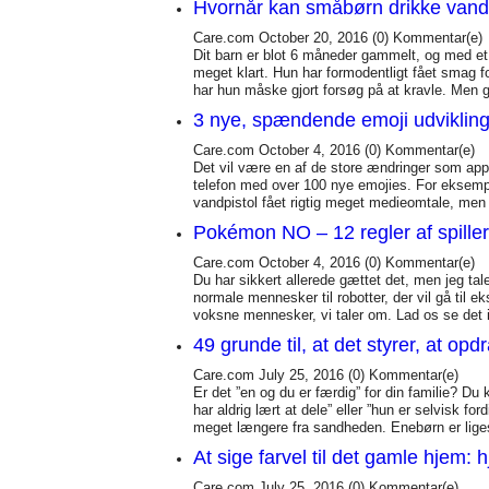
Hvornår kan småbørn drikke vand
Care.com
October 20, 2016
(0)
Kommentar(e)
Dit barn er blot 6 måneder gammelt, og med et 
meget klart. Hun har formodentligt fået smag fo
har hun måske gjort forsøg på at kravle. Men gå
3 nye, spændende emoji udviklin
Care.com
October 4, 2016
(0)
Kommentar(e)
Det vil være en af de store ændringer som appl
telefon med over 100 nye emojies. For eksempel
vandpistol fået rigtig meget medieomtale, men 
Pokémon NO – 12 regler af spille
Care.com
October 4, 2016
(0)
Kommentar(e)
Du har sikkert allerede gættet det, men jeg ta
normale mennesker til robotter, der vil gå til e
voksne mennesker, vi taler om. Lad os se det i
49 grunde til, at det styrer, at op
Care.com
July 25, 2016
(0)
Kommentar(e)
Er det ”en og du er færdig” for din familie? Du
har aldrig lært at dele” eller ”hun er selvisk fo
meget længere fra sandheden. Enebørn er ligeså
At sige farvel til det gamle hjem:
Care.com
July 25, 2016
(0)
Kommentar(e)