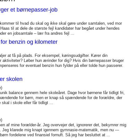
ger et børnepasser-job
t kommer til hvad du skal og ikke skal gøre under samtalen, ved mor
Haas til at dele de største fejl kandidater har begået under hendes
er en jobsamtale – lær fra andres fejl ...
for benzin og kilometer
jer at få på plads. For eksempel, køringsudgifter. Kører din
ler aktiviteter? Løber hun ærinder for dig? Hvis din børnepasser bruger
penseres for eventuel benzin hun fylder på eller tolde hun passerer.
er skolen
e)
unik balance gennem hele skoleåret. Dage hvor børnene får tidligt fri,
 spændende for børn, men er knap så spændende for de forældre, der
al i skole eller får tidligt ...
e)
af mine forælder-år. Jeg overvejer det, ignorerer det, bekymrer mig
izza. Jeg klarede mig knapt igennem gymnasie-matematik, men nu —
 børn fordelene ved finansiel fornuft. Så jeg har besluttet at ...