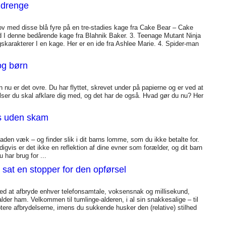
l drenge
jov med disse blå fyre på en tre-stadies kage fra Cake Bear – Cake
 I denne bedårende kage fra Blahnik Baker. 3. Teenage Mutant Ninja
ngskarakterer I en kage. Her er en ide fra Ashlee Marie. 4. Spider-man
og børn
nu er det ovre. Du har flyttet, skrevet under på papierne og er ved at
ølelser du skal afklare dig med, og det har de også. Hvad gør du nu? Her
ivs uden skam
n væk – og finder slik i dit barns lomme, som du ikke betalte for.
digvis er det ikke en reflektion af dine evner som forælder, og dit barn
u har brug for ...
 sat en stopper for den opførsel
 ved at afbryde enhver telefonsamtale, voksensnak og millisekund,
er ham. Velkommen til tumlinge-alderen, i al sin snakkesalige – til
eptere afbrydelserne, imens du sukkende husker den (relative) stilhed