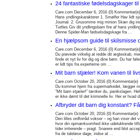
24 fantastiske fødelsdagskager ti
Care.com
December 6, 2016
(0)
Kommentar(e)
Hans yndlingskarakterer 1. Smølfer Hav lidt s
Journal. 2. Grusomme mig minion Skær dig ind
Turtles Giv dit yndlingsbarn fire af hans yndli
Denne Spider-Man fødselsdagskage fra ...
En hjælpsom guide til skilsmisse 
Care.com
December 6, 2016
(0)
Kommentar(e)
Du prøvede virkelig at redde dit ægteskab, men 
finde et nyt liv for dig og dine børn. Du har f
er lidt tips fra experterne om ...
Mit barn stjæler! Kom vanen til l
Care.com
October 20, 2016
(0)
Kommentar(e)
Du kommer hjem fra supermarkedet, lægger made
”Mit barn stjæler!” tænker du, panikslagen. Hel
er ikke dømt til det kriminelle liv. Her er hvad d
Afbryder dit barn dig konstant? Få
Care.com
October 20, 2016
(0)
Kommentar(e)
Den lilles ordforråd vokser – og han viser det
hvor din opmærksomhed ikke udelukkende tilfald
tider irriterende – pragt. Snarere end blot acc
fra de taleløse dage, indse at ...