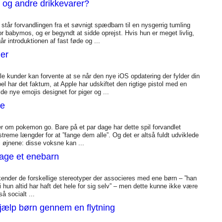
 og andre drikkevarer?
står forvandlingen fra et søvnigt spædbarn til en nysgerrig tumling
r babymos, og er begyndt at sidde oprejst. Hvis hun er meget livlig,
r introduktionen af fast føde og ...
ger
e kunder kan forvente at se når den nye iOS opdatering der fylder din
 har det faktum, at Apple har udskiftet den rigtige pistol med en
de nye emojis designet for piger og ...
re
ler om pokemon go. Bare på et par dage har dette spil forvandlet
kstreme længder for at ”fange dem alle”. Og det er altså fuldt udviklede
 øjnene: disse voksne kan ...
drage et enebarn
 kender de forskellige stereotyper der associeres med ene børn – ”han
rdi hun altid har haft det hele for sig selv” – men dette kunne ikke være
 socialt ...
 hjælp børn gennem en flytning