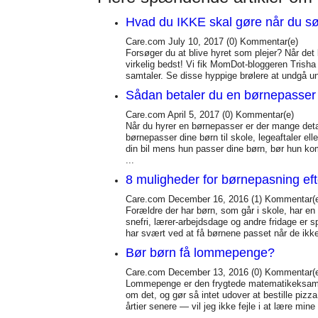
Hvad du IKKE skal gøre når du sø
Care.com
July 10, 2017
(0)
Kommentar(e)
Forsøger du at blive hyret som plejer? Når de
virkelig bedst! Vi fik MomDot-bloggeren Trisha 
samtaler. Se disse hyppige brølere at undgå und
Sådan betaler du en børnepasser 
Care.com
April 5, 2017
(0)
Kommentar(e)
Når du hyrer en børnepasser er der mange detal
børnepasser dine børn til skole, legeaftaler el
din bil mens hun passer dine børn, bør hun kom
...
8 muligheder for børnepasning eft
Care.com
December 16, 2016
(1)
Kommentar(
Forældre der har børn, som går i skole, har en 
snefri, lærer-arbejdsdage og andre fridage er
har svært ved at få børnene passet når de ikke sk
Bør børn få lommepenge?
Care.com
December 13, 2016
(0)
Kommentar(
Lommepenge er den frygtede matematikeksamen 
om det, og gør så intet udover at bestille p
årtier senere — vil jeg ikke fejle i at lære mine