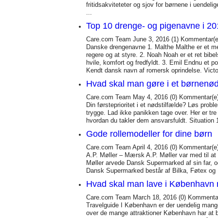
fritidsakviteteter og sjov for børnene i uende
...
Top 10 drenge- og pigenavne i 2
Care.com Team
June 3, 2016
(1)
Kommentar(e
Danske drengenavne 1. Malthe Malthe er et meg
regere og at styre. 2. Noah Noah er et ret bi
hvile, komfort og fredfyldt. 3. Emil Endnu et p
Kendt dansk navn af romersk oprindelse. Victo
Hvad skal man gøre i et børnenød
Care.com Team
May 4, 2016
(0)
Kommentar(e
Din førsteprioritet i et nødstilfælde? Løs probl
trygge. Lad ikke panikken tage over. Her er tr
hvordan du takler dem ansvarsfuldt. Situation 1
Gode rollemodeller for dine børn
Care.com Team
April 4, 2016
(0)
Kommentar(e
A.P. Møller – Mærsk A.P. Møller var med til 
Møller arvede Dansk Supermarked af sin far, og
Dansk Supermarked består af Bilka, Føtex og N
Hvad skal man lave i København
Care.com Team
March 18, 2016
(0)
Kommentar
Travelguide I København er der uendelig mange t
over de mange attraktioner København har at b