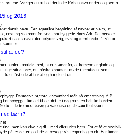
lige strømme. Vælger du at bo i det indre København er det dog svært
015 og 2016
)
et dansk navn. Den egentlige betydning af navnet er hjelm, at
belsk, navn og stammer fra Noa som byggede Noas Ark. Det betyder
opulært dansk navn, der betyder ivrig, rival og stræbende. 4. Victor
r kommer ...
stilfælde?
)
emet hurtigt samtidig med, at du sørger for, at børnene er glade og
e mulige situationer, du måske kommer i møde i fremtiden, samt
: Du er låst ude af huset og har glemt din ...
)
at opbygge Danmarks største virksomhed målt på omsætning. A.P.
 har opbygget firmaet til det det er i dag næsten helt fra bunden.
etto – de tre mest besøgte varehuse og discountbutikker i ...
 med børn?
(e)
ing, man kan give sig til – med eller uden børn. For at få et overblik
yde på, er det en god idé at besøge Visitcopenhagen.dk. Her finder