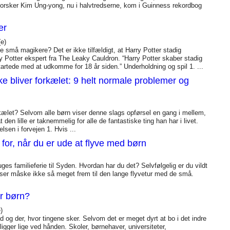
forsker Kim Ung-yong, nu i halvtredserne, kom i Guinness rekordbog
er
e)
ne små magikere? Det er ikke tilfældigt, at Harry Potter stadig
ry Potter ekspert fra The Leaky Cauldron. “Harry Potter skaber stadig
tede med at udkomme for 18 år siden.” Underholdning og spil 1. ...
kke bliver forkælet: 9 helt normale problemer og
kælet? Selvom alle børn viser denne slags opførsel en gang i mellem,
t den lille er taknemmelig for alle de fantastiske ting han har i livet.
lsen i forvejen 1. Hvis ...
ug for, når du er ude at flyve med børn
 uges familieferie til Syden. Hvordan har du det? Selvfølgelig er du vildt
ser måske ikke så meget frem til den lange flyvetur med de små.
or børn?
)
 der, hvor tingene sker. Selvom det er meget dyrt at bo i det indre
igger lige ved hånden. Skoler, børnehaver, universiteter,