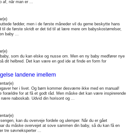
 af, når man er ...
r(e)
uttede fødder, men i de første måneder vil du gerne beskytte hans
 til de første skridt er det tid til at lære mere om babyskostørrelser,
 en baby ...
r(e)
ød baby, som du kan elske og nusse om. Men en ny baby medfører nye
på dit helbred. Det kan være en god ide at finde en form for
ragelse landene imellem
ntar(e)
opgaver her i livet. Og børn kommer desværre ikke med en manual!
e forældre for at få et godt råd. Men måske det kan være inspirerende
 nære naboskab. Udvid din horisont og ...
ntar(e)
i sengen, kan du overveje fordele og ulemper. Når du er gået
 har du måske overvejet at sove sammen din baby, så du kan få en
r tre søvneksperter ...