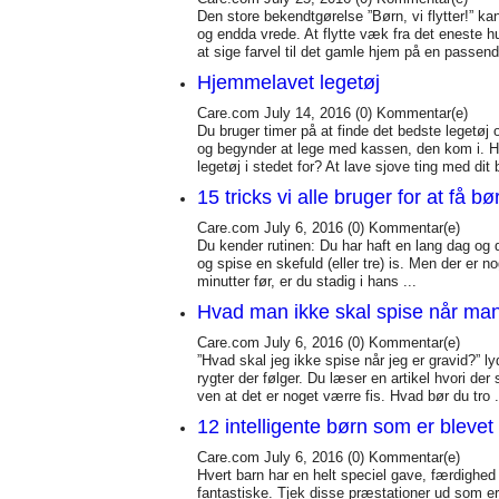
Den store bekendtgørelse ”Børn, vi flytter!” ka
og endda vrede. At flytte væk fra det eneste 
at sige farvel til det gamle hjem på en passend
Hjemmelavet legetøj
Care.com
July 14, 2016
(0)
Kommentar(e)
Du bruger timer på at finde det bedste legetøj o
og begynder at lege med kassen, den kom i. H
legetøj i stedet for? At lave sjove ting med dit
15 tricks vi alle bruger for at få bør
Care.com
July 6, 2016
(0)
Kommentar(e)
Du kender rutinen: Du har haft en lang dag og du
og spise en skefuld (eller tre) is. Men der er n
minutter før, er du stadig i hans ...
Hvad man ikke skal spise når man
Care.com
July 6, 2016
(0)
Kommentar(e)
”Hvad skal jeg ikke spise når jeg er gravid?” 
rygter der følger. Du læser en artikel hvori der
ven at det er noget værre fis. Hvad bør du tro .
12 intelligente børn som er blevet
Care.com
July 6, 2016
(0)
Kommentar(e)
Hvert barn har en helt speciel gave, færdighed 
fantastiske. Tjek disse præstationer ud som er