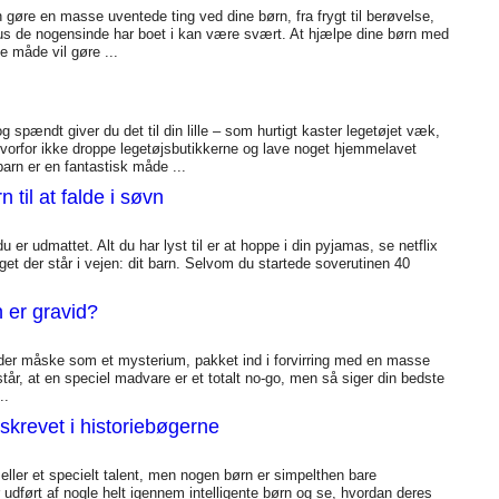
n gøre en masse uventede ting ved dine børn, fra frygt til berøvelse,
hus de nogensinde har boet i kan være svært. At hjælpe dine børn med
e måde vil gøre ...
g spændt giver du det til din lille – som hurtigt kaster legetøjet væk,
vorfor ikke droppe legetøjsbutikkerne og lave noget hjemmelavet
 barn er en fantastisk måde ...
n til at falde i søvn
 er udmattet. Alt du har lyst til er at hoppe i din pyjamas, se netflix
oget der står i vejen: dit barn. Selvom du startede soverutinen 40
 er gravid?
lyder måske som et mysterium, pakket ind i forvirring med en masse
 står, at en speciel madvare er et totalt no-go, men så siger din bedste
..
 skrevet i historiebøgerne
eller et specielt talent, men nogen børn er simpelthen bare
 udført af nogle helt igennem intelligente børn og se, hvordan deres