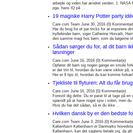
arbejde og viden har ændret verden. 1. NASA 
pga. hans IQ på ...
19 magiske Harry Potter party idé
Care.com Team
June 30, 2016
(0)
Kommentar(
Har du brug for et par tricks for at imponere di
tryllebinder børn, siger Catherine Horvath, Har
den samme magi hos børn, som da bøgerne star
Sådan sørger du for, at dit barn i
løsninger
Care.com
June 16, 2016
(0)
Kommentar(e)
Opfører dit barn sig nogen gange en smule for
er der trin til, hvordan du kan være sikker på, a
Her er 9 tips til, hvordan du kan komme forkæle
Tjekliste til flyturen: Alt du får br
Care.com
June 16, 2016
(0)
Kommentar(e)
Forestil dig dette: Du er parat til at tage på en
spændt på at have noget sjov i solen, men du 
Hvis du har det sådan, så er du ikke ...
Hvilken dansk by er den bedste f
Care.com Team
June 3, 2016
(0)
Kommentar(e
København København er Danmarks hovedstad og
København, kan det sagtens betale sig, da alt l