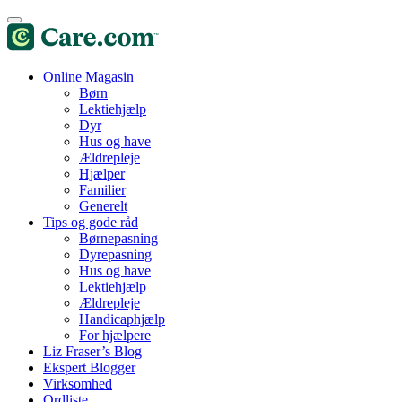
Online Magasin
Børn
Lektiehjælp
Dyr
Hus og have
Ældrepleje
Hjælper
Familier
Generelt
Tips og gode råd
Børnepasning
Dyrepasning
Hus og have
Lektiehjælp
Ældrepleje
Handicaphjælp
For hjælpere
Liz Fraser’s Blog
Ekspert Blogger
Virksomhed
Ordliste