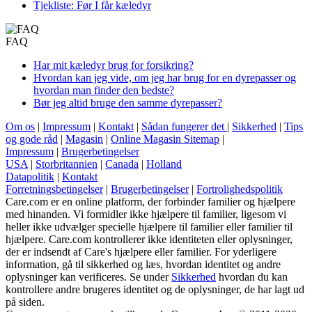
Tjekliste: Før I får kæledyr
FAQ
Har mit kæledyr brug for forsikring?
Hvordan kan jeg vide, om jeg har brug for en dyrepasser og
hvordan man finder den bedste?
Bør jeg altid bruge den samme dyrepasser?
Om os
|
Impressum
|
Kontakt
|
Sådan fungerer det
|
Sikkerhed
|
Tips
og gode råd
|
Magasin
|
Online Magasin Sitemap
|
Impressum
|
Brugerbetingelser
USA
|
Storbritannien
|
Canada
|
Holland
Datapolitik
|
Kontakt
Forretningsbetingelser
|
Brugerbetingelser
|
Fortrolighedspolitik
Care.com er en online platform, der forbinder familier og hjælpere
med hinanden. Vi formidler ikke hjælpere til familier, ligesom vi
heller ikke udvælger specielle hjælpere til familier eller familier til
hjælpere. Care.com kontrollerer ikke identiteten eller oplysninger,
der er indsendt af Care's hjælpere eller familier. For yderligere
information, gå til sikkerhed og læs, hvordan identitet og andre
oplysninger kan verificeres. Se under
Sikkerhed
hvordan du kan
kontrollere andre brugeres identitet og de ​​oplysninger, de har lagt ud
på siden.