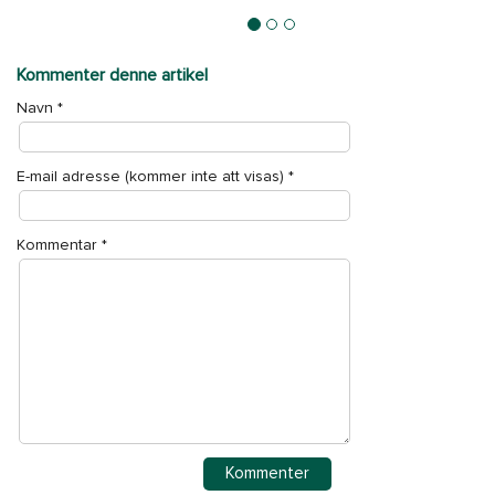
Hvad du IKKE skal gøre når du søger et børnepasser-job
Kommenter denne artikel
Navn
*
E-mail adresse (kommer inte att visas)
*
Kommentar
*