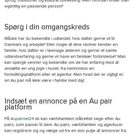
sprog, traditioner og kultural udveksling. Men hvordan finder man
egentlig en passende person?
Spørg i din omgangskreds
Måske har du bekendte i udlandet, hvis datter gerne vil til
Danmark og arbejde? Eller nogle af dine venner kender en
familie, hvis datter er i teenage alderen og gerne vil samle
udlandserfaring og gerne vil have en familiær forbindelse? Man
kan spørge venner og bekendte om de har erfaring med at
ansætte en ung pige i huset, fra henholdvis en
formidlingsplatform eller et agentur. Men hvad der er vigtigt er:
en Au pair må ikke være i familie med dig!
Indsæt en annonce på en Au pair
platform
På
Aupairnet24.dk
kan værtsfamilien målrettet søge efter Au
pairs, som passer til dem. Au pairs, værtsfamilier og agenturer
kan registrere sig og vælge ud fra en stor pulje af annoncer fra