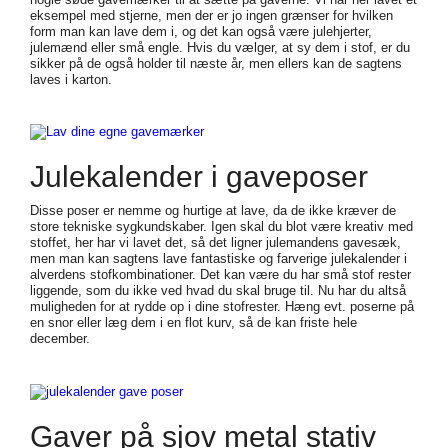
eksempel med stjerne, men der er jo ingen grænser for hvilken
form man kan lave dem i, og det kan også være julehjerter,
julemænd eller små engle. Hvis du vælger, at sy dem i stof, er du
sikker på de også holder til næste år, men ellers kan de sagtens
laves i karton.
Julekalender i gaveposer
Disse poser er nemme og hurtige at lave, da de ikke kræver de
store tekniske sygkundskaber. Igen skal du blot være kreativ med
stoffet, her har vi lavet det, så det ligner julemandens gavesæk,
men man kan sagtens lave fantastiske og farverige julekalender i
alverdens stofkombinationer. Det kan være du har små stof rester
liggende, som du ikke ved hvad du skal bruge til. Nu har du altså
muligheden for at rydde op i dine stofrester. Hæng evt. poserne på
en snor eller læg dem i en flot kurv, så de kan friste hele
december.
Gaver på sjov metal stativ