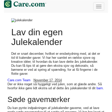
Lav din egen
Julekalender
Det er snart december, hvilket er ensbetydning med, at det er
tid til kalender gaver. Vi har her samlet en række sjove og
kreative idéer, til hvordan du kan lave dette års julekalender.
Du kan få tips til at gøre den ekstra sjov og dekorativ, så
børnene er ved at spring af spænding, for at få fingerne i de
flotte gaver.
Care.com Team
November 17, 2014
Der er ikke noget så hyggeligt ved julen, som at glæde andre. Så
hvorfor ikke gøre lidt ekstra ud af dette års julekalender til dit
barn
.
Søde gavemærker
Du kan pynte indpakningen af julekalender gaverne, ved at lave
nogle søde gavemærker til at sætte på gaverne. Vi har her lavet et