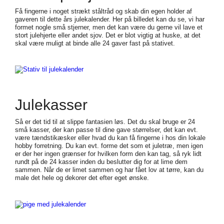
Få fingerne i noget strækt ståltråd og skab din egen holder af
gaveren til dette års julekalender. Her på billedet kan du se, vi har
formet nogle små stjerner, men det kan være du gerne vil lave et
stort julehjerte eller andet sjov. Det er blot vigtig at huske, at det
skal være muligt at binde alle 24 gaver fast på stativet.
Julekasser
Så er det tid til at slippe fantasien løs. Det du skal bruge er 24
små kasser, der kan passe til dine gave størrelser, det kan evt.
være tændstikæsker eller hvad du kan få fingerne i hos din lokale
hobby forretning. Du kan evt. forme det som et juletræ, men igen
er der her ingen grænser for hvilken form den kan tag, så ryk lidt
rundt på de 24 kasser inden du beslutter dig for at lime dem
sammen. Når de er limet sammen og har fået lov at tørre, kan du
male det hele og dekorer det efter eget ønske.