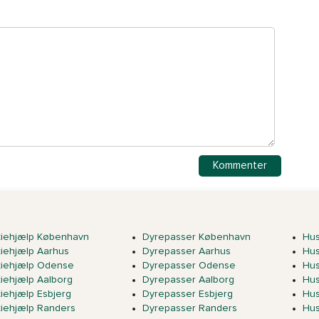
tiehjælp København
Dyrepasser København
Hus
tiehjælp Aarhus
Dyrepasser Aarhus
Hus
tiehjælp Odense
Dyrepasser Odense
Hu
tiehjælp Aalborg
Dyrepasser Aalborg
Hus
tiehjælp Esbjerg
Dyrepasser Esbjerg
Hus
tiehjælp Randers
Dyrepasser Randers
Hus