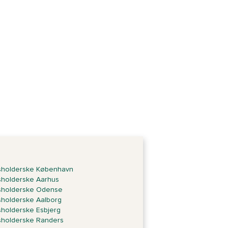
holderske København
holderske Aarhus
sholderske Odense
holderske Aalborg
holderske Esbjerg
holderske Randers