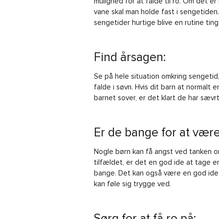
mulighed for at falde til ro. Om det er
vane skal man holde fast i sengetiden.
sengetider hurtige blive en rutine ting
Find årsagen:
Se på hele situation omkring sengetid,
falde i søvn. Hvis dit barn at normalt 
barnet sover, er det klart de har sævr
Er de bange for at være 
Nogle børn kan få angst ved tanken om
tilfældet, er det en god ide at tage e
bange. Det kan også være en god ide 
kan føle sig trygge ved.
Sørg for at få ro på: