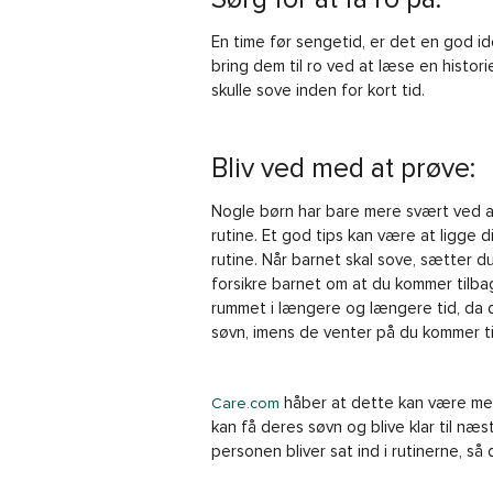
En time før sengetid, er det en god ide
bring dem til ro ved at læse en histori
skulle sove inden for kort tid.
Bliv ved med at prøve:
Nogle børn har bare mere svært ved 
rutine. Et god tips kan være at ligge
rutine. Når barnet skal sove, sætter 
forsikre barnet om at du kommer tilb
rummet i længere og længere tid, da di
søvn, imens de venter på du kommer ti
håber at dette kan være med 
Care.com
kan få deres søvn og blive klar til næst
personen bliver sat ind i rutinerne, så d