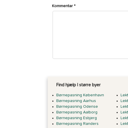
Kommentar
*
Find hjælp I større byer
Børnepasning København
Lek
Børnepasning Aarhus
Lek
Børnepasning Odense
Lek
Børnepasning Aalborg
Lek
Børnepasning Esbjerg
Lek
Børnepasning Randers
Lek