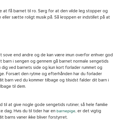
 at få barnet til ro. Sørg for at den vilde leg stopper og
e eller sætte roligt musik på. Så kroppen er indstillet på at
at sove end andre og de kan være imun overfor enhver god
 dit barn i sengen og gennem gå barnet normale sengetids
du dig ved barnets side og kun kort forlader rummet og
age. Forsæt den rytme og efterhånden har du forlader
t barn ved du kommer tilbage og tilsidst falder dit barn i
lbage til dem.
til at give nogle gode sengetids rutiner, så hele familie
e dag. Hvis du til tider har en
, er det vigtig
barnepige
it barns vaner ikke bliver forstyrret.