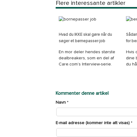
Flere interessante artikler
Hvad du IKKE skal gøre når du
Sådan
søger et børnepasser-job
for be
En mor deler hendes største
Hvis 
dealbreakers, som en del af
dine 
Care.com’s Interview-serie.
du hå
Kommenter denne artikel
Navn
*
E-mail adresse (kommer inte att visas)
*