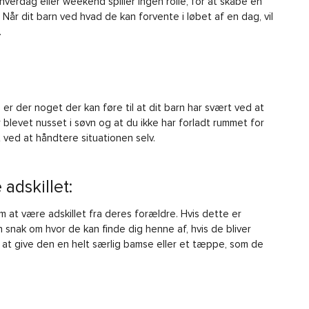
 hverdag eller weekend spiller ingen rolle, for at skabe en
 Når dit barn ved hvad de kan forvente i løbet af en dag, vil
.
 er der noget der kan føre til at dit barn har svært ved at
er blevet nusset i søvn og at du ikke har forladt rummet for
t ved at håndtere situationen selv.
adskillet:
 at være adskillet fra deres forældre. Hvis dette er
n snak om hvor de kan finde dig henne af, hvis de bliver
at give den en helt særlig bamse eller et tæppe, som de