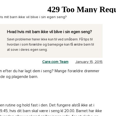
s mit barn ikke vil blive i sin egen seng?
Hvad hvis mit barn ikke vil blive i sin egen seng?
Søvn problemer hører ikke kun til ved småbørn. Få tips til
hvordan i som forældre og barnepige kan få ældre børn til
at sove i deres egen seng.
Care.com Team
January 15, 2015
in efter du har lagt dem i seng? Mange forældre drømmer
nde og plagende børn.
en rutine og hold fast i den. Det fungere alstå ikke at i
.45, hvis dit barn skal være i seng kl 20.00. Barnet har ikke