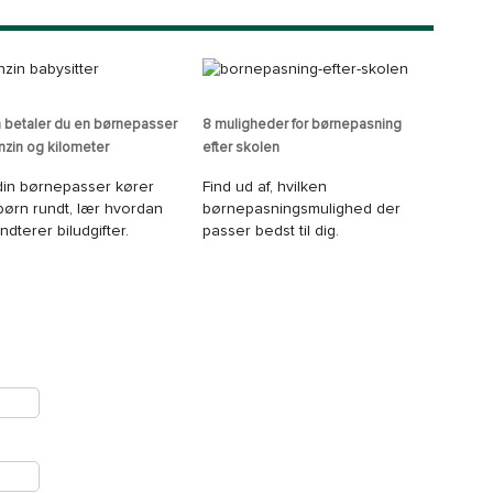
 betaler du en børnepasser
8 muligheder for børnepasning
nzin og kilometer
efter skolen
din børnepasser kører
Find ud af, hvilken
børn rundt, lær hvordan
børnepasningsmulighed der
ndterer biludgifter.
passer bedst til dig.