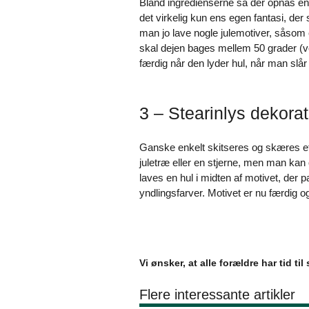
Bland ingredienserne så der opnås en
det virkelig kun ens egen fantasi, de
man jo lave nogle julemotiver, såsom e
skal dejen bages mellem 50 grader (ved
færdig når den lyder hul, når man slår
3 – Stearinlys dekorat
Ganske enkelt skitseres og skæres et 
juletræ eller en stjerne, men man kan 
laves en hul i midten af motivet, der pa
yndlingsfarver. Motivet er nu færdig o
Vi ønsker, at alle forældre har tid t
Flere interessante artikler