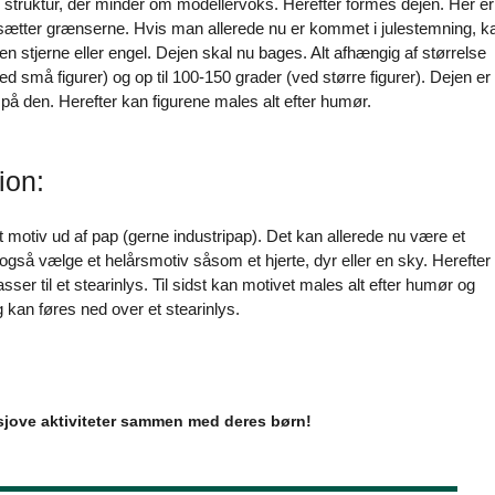
 struktur, der minder om modellervoks. Herefter formes dejen. Her er
r sætter grænserne. Hvis man allerede nu er kommet i julestemning, k
n stjerne eller engel. Dejen skal nu bages. Alt afhængig af størrelse
 små figurer) og op til 100-150 grader (ved større figurer). Dejen er
 på den. Herefter kan figurene males alt efter humør.
ion:
motiv ud af pap (gerne industripap). Det kan allerede nu være et
også vælge et helårsmotiv såsom et hjerte, dyr eller en sky. Herefter
sser til et stearinlys. Til sidst kan motivet males alt efter humør og
g kan føres ned over et stearinlys.
il sjove aktiviteter sammen med deres børn!