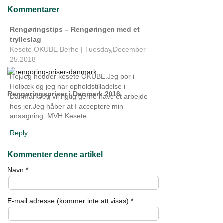
Kommentarer
Rengøringstips – Rengøringen med et
trylleslag
Kesete OKUBE Berhe
|
Tuesday,December
25.2018
HejJeg hedder kesete OKUBE.Jeg bor i
Holbæk og jeg har opholdstilladelse i
Rengøringspriser i Danmark 2016
DanmarkJeg vil rigtig gerne have et arbejde
hos jer.Jeg håber at I acceptere min
ansøgning. MVH Kesete.
Reply
Kommenter denne artikel
Navn
*
E-mail adresse (kommer inte att visas)
*