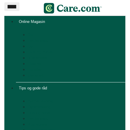
Online Magasin
Børn
Lektiehjælp
Dyr
Hus og have
Ældrepleje
Hjælper
Familier
Generelt
Tips og gode råd
Børnepasning
Dyrepasning
Hus og have
Lektiehjælp
Ældrepleje