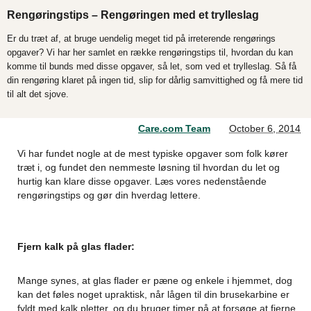
Rengøringstips – Rengøringen med et trylleslag
Er du træt af, at bruge uendelig meget tid på irreterende rengørings
opgaver? Vi har her samlet en række rengøringstips til, hvordan du kan
komme til bunds med disse opgaver, så let, som ved et trylleslag. Så få
din rengøring klaret på ingen tid, slip for dårlig samvittighed og få mere tid
til alt det sjove.
Care.com Team
October 6, 2014
Vi har fundet nogle at de mest typiske opgaver som folk kører
træt i, og fundet den nemmeste løsning til hvordan du let og
hurtig kan klare disse opgaver. Læs vores nedenstående
rengøringstips og gør din hverdag lettere.
Fjern kalk på glas flader:
Mange synes, at glas flader er pæne og enkele i hjemmet, dog
kan det føles noget upraktisk, når lågen til din brusekarbine er
fyldt med kalk pletter, og du bruger timer på at forsøge at fjerne