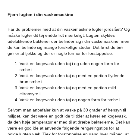
Fjern lugten i din vaskemaskine
Har du problemer med at din vaskemaskine lugter jordslået? Og
måske lugter dit tøj endda lidt mærkeligt. Lugten skyldes
udelukkende bakterier der befinder sig i din vaskemaskine, men
de kan befinde sig mange forskellige steder. Det først du bør
gør er at tjekke og der er nogle former for forstoppelse.
Vask en kogevask uden tøj i og uden nogen form for
sæbe i
Vask en kogevask uden tøj og med en portion flydende
brun sæbe i
Vask en kogevask uden tøj og med en portion mild
citronsyre i
Vask en kogevask uden tøj og nogen form for sæbe i
Selvom man anbefaler kun at vaske på 30 grader af hensyn til
miljøet, kan det være en godt ide til tider at kører en kogevask,
da den høje temperatur er med til at dræbe bakterierne. Det kan
være en god ide at anvende følgende rengøringstips for at
holde lugten væk. Tjek for forstoppelse en gang hver måned, at