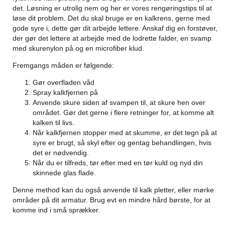
det. Løsning er utrolig nem og her er vores rengøringstips til at
løse dit problem. Det du skal bruge er en kalkrens, gerne med
gode syre i, dette gør dit arbejde lettere. Anskaf dig en forstøver,
der gør det lettere at arbejde med de lodrette falder, en svamp
med skurenylon på og en microfiber klud.
Fremgangs måden er følgende:
Gør overfladen våd
Spray kalkfjernen på
Anvende skure siden af svampen til, at skure hen over
området. Gør det gerne i flere retninger for, at komme alt
kalken til livs.
Når kalkfjernen stopper med at skumme, er det tegn på at
syre er brugt, så skyl efter og gentag behandlingen, hvis
det er nødvendig.
Når du er tilfreds, tør efter med en tør kuld og nyd din
skinnede glas flade.
Denne method kan du også anvende til kalk pletter, eller mørke
områder på dit armatur. Brug evt en mindre hård børste, for at
komme ind i små sprækker.