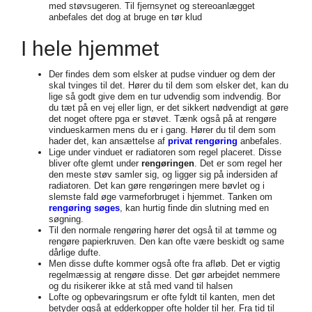
med støvsugeren. Til fjernsynet og stereoanlægget
anbefales det dog at bruge en tør klud
I hele hjemmet
Der findes dem som elsker at pudse vinduer og dem der
skal tvinges til det. Hører du til dem som elsker det, kan du
lige så godt give dem en tur udvendig som indvendig. Bor
du tæt på en vej eller lign, er det sikkert nødvendigt at gøre
det noget oftere pga er støvet. Tænk også på at rengøre
vindueskarmen mens du er i gang. Hører du til dem som
hader det, kan ansættelse af
privat rengøring
anbefales.
Lige under vinduet er radiatoren som regel placeret. Disse
bliver ofte glemt under
rengøringen
. Det er som regel her
den meste støv samler sig, og ligger sig på indersiden af
radiatoren. Det kan gøre rengøringen mere bøvlet og i
slemste fald øge varmeforbruget i hjemmet. Tanken om
rengøring søges
, kan hurtig finde din slutning med en
søgning.
Til den normale rengøring hører det også til at tømme og
rengøre papierkruven. Den kan ofte være beskidt og same
dårlige dufte.
Men disse dufte kommer også ofte fra afløb. Det er vigtig
regelmæssig at rengøre disse. Det gør arbejdet nemmere
og du risikerer ikke at stå med vand til halsen
Lofte og opbevaringsrum er ofte fyldt til kanten, men det
betyder også at edderkopper ofte holder til her. Fra tid til