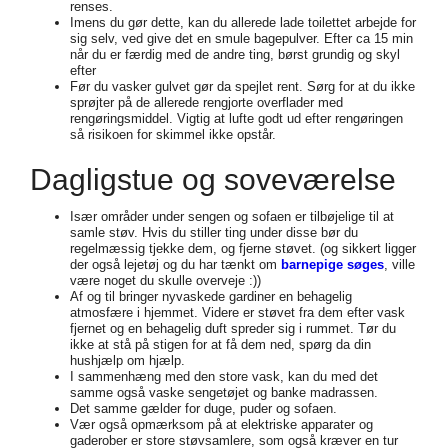
renses.
Imens du gør dette, kan du allerede lade toilettet arbejde for
sig selv, ved give det en smule bagepulver. Efter ca 15 min
når du er færdig med de andre ting, børst grundig og skyl
efter
Før du vasker gulvet gør da spejlet rent. Sørg for at du ikke
sprøjter på de allerede rengjorte overflader med
rengøringsmiddel. Vigtig at lufte godt ud efter rengøringen
så risikoen for skimmel ikke opstår.
Dagligstue og soveværelse
Især områder under sengen og sofaen er tilbøjelige til at
samle støv. Hvis du stiller ting under disse bør du
regelmæssig tjekke dem, og fjerne støvet. (og sikkert ligger
der også lejetøj og du har tænkt om
barnepige søges
, ville
være noget du skulle overveje :))
Af og til bringer nyvaskede gardiner en behagelig
atmosfære i hjemmet. Videre er støvet fra dem efter vask
fjernet og en behagelig duft spreder sig i rummet. Tør du
ikke at stå på stigen for at få dem ned, spørg da din
hushjælp om hjælp.
I sammenhæng med den store vask, kan du med det
samme også vaske sengetøjet og banke madrassen.
Det samme gælder for duge, puder og sofaen.
Vær også opmærksom på at elektriske apparater og
gaderober er store støvsamlere, som også kræver en tur