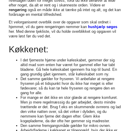
hverdagen uden for meget stress, fordi du ikke behøver at lede
efter noget, da alt er rent og i skønneste orden. Videre er
rengøring
også en måde ikke at tænke på intet og alt, og det kan
forårsage en mental tilfredshed.
Et velorganiseret overblik over de opgaver som skal ordnet i
hjemmet, vil du gøre rengøringen nemmer kan
hushjælp søges
her. Med denne tjekliste, vil du holde overblikket og opgaven vil
være løst før du ved det.
Køkkenet:
I det fjerneste hjørne under køleskabet, gemmer der sig
altid mad som enten har været for gammel eller har tabt
bladene. Gå hele køleskabet igennem fra top til bund. En
gang grundig gået igennem, står køleskabet som ny.
Det samme gælder for fryseren. Vi anbefaler at rengøre
fryseren på et tidspunkt hvor du ikke har meget is eller
fødevarer, så du kan tø hele fryseren og rengøre den en
gang for alle.
For mange er det ikke en stor glæde at rengøre komfuret.
Men jo mere regelmæssig du gør arbejdet, desto mindre
trættende er det. Brug f.eks en skummende ovnrens og lad
den virke natten over, så det virker i dybden, og du
nemmere kan fjerne det dagen efter. Glem ikke
kogepladerne, da der ofte her gemmer sig madrester.
Den samme fremgangsmåde gælder for mikro ovnen.
Arbejdsfladerne i køkkenet er tilgengæld, hvis der ikke er