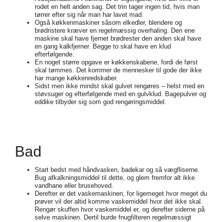
rodet en helt anden sag. Det trin tager ingen tid, hvis man
tørrer efter sig når man har lavet mad.
Også køkkenmaskiner såsom elkedler, blendere og
brødristere kræver en regelmæssig overhaling. Den ene
maskine skal have fjernet brødrester den anden skal have
en gang kalkfjerner. Begge to skal have en klud
efterfølgende.
En noget større opgave er køkkenskabene, fordi de først
skal tømmes. Det kommer de mennesker til gode der ikke
har mange køkkenredskaber.
Sidst men ikke mindst skal gulvet rengøres – helst med en
støvsuger og efterfølgende med en gulvklud. Bagepulver og
eddike tilbyder sig som god rengøringsmiddel.
Bad
Start bedst med håndvasken, badekar og så vægfliserne.
Bug afkalkningsmiddel til dette, og glem fremfor alt ikke
vandhane eller brusehoved.
Derefter er det vaskemaskinen, for ligemeget hvor meget du
prøver vil der altid komme vaskemiddel hvor det ikke skal.
Rengør skuffen hvor vaskemiddel er, og derefter siderne på
selve maskinen. Dertil burde fnugfilteren regelmæssigt