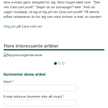
dine e-mails gøre arbejdet for dig. Skriv noget kækt som:
”Tjek
min Care.com profil”
,
”Søger du en barnepige?”
eller
”Hvis du
søger hushjælp, så tag et kig på min Care.com profil!”
. På denne
måde reklamerer du for dig selv med enhver e-mail, du sender!
Søg job
på Care.com nu!
Flere interessante artikler
Den største fejl jobsøgende laver
Kommenter denne artikel
Navn
*
E-mail adresse (kommer inte att visas)
*