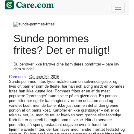
Sunde pommes
frites? Det er muligt!
Du behøver ikke frarøve dine børn deres pomfritter – bare lav
dem sunde!
Care.com
October 20, 2016
Sunde pommes frites lyder måske som en selvmodsigelse, og
hvis dit barn er som de fleste, har han nok aldrig mødt en pommes
frites han ikke kunne lide. Pommes frites er en af de mest
populære ”grøntsager” børn spiser på en given dag. En portion
pomfritter her og dér kan sagtens være en del af en sund og
varieret kost, men de tæller ikke just som en del af den grønne
portion af dit barns kost. Kartofler er ikke grøntsager – det er de
teknisk set, ja, men de tæller hverken som grønne eller farverige.
Kartofler er generelt betragtet som stivelse. Når du serverer
pomfritter, så spring restaurant-udgaven over til fordel for
hjemmelavede fritter, der kan laves med mindre mættet fedtstof og