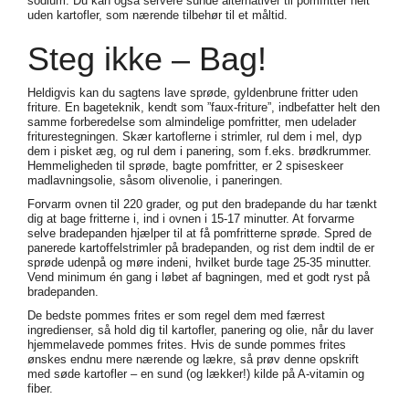
sodium. Du kan også servere sunde alternativer til pomfritter helt
uden kartofler, som nærende tilbehør til et måltid.
Steg ikke – Bag!
Heldigvis kan du sagtens lave sprøde, gyldenbrune fritter uden
friture. En bageteknik, kendt som ”faux-friture”, indbefatter helt den
samme forberedelse som almindelige pomfritter, men udelader
friturestegningen. Skær kartoflerne i strimler, rul dem i mel, dyp
dem i pisket æg, og rul dem i panering, som f.eks. brødkrummer.
Hemmeligheden til sprøde, bagte pomfritter, er 2 spiseskeer
madlavningsolie, såsom olivenolie, i paneringen.
Forvarm ovnen til 220 grader, og put den bradepande du har tænkt
dig at bage fritterne i, ind i ovnen i 15-17 minutter. At forvarme
selve bradepanden hjælper til at få pomfritterne sprøde. Spred de
panerede kartoffelstrimler på bradepanden, og rist dem indtil de er
sprøde udenpå og møre indeni, hvilket burde tage 25-35 minutter.
Vend minimum én gang i løbet af bagningen, med et godt ryst på
bradepanden.
De bedste pommes frites er som regel dem med færrest
ingredienser, så hold dig til kartofler, panering og olie, når du laver
hjemmelavede pommes frites. Hvis de sunde pommes frites
ønskes endnu mere nærende og lækre, så prøv denne opskrift
med søde kartofler – en sund (og lækker!) kilde på A-vitamin og
fiber.