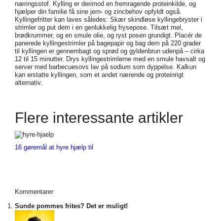
næringsstof. Kylling er derimod en fremragende proteinkilde, og
hjælper din familie få sine jern- og zincbehov opfyldt også.
Kyllingefritter kan laves således: Skær skindløse kyllingebryster i
strimler og put dem i en genlukkelig frysepose. Tilsæt mel,
brødkrummer, og en smule olie, og ryst posen grundigt. Placér de
panerede kyllingestrimler på bagepapir og bag dem på 220 grader
til kyllingen er gennembagt og sprød og gyldenbrun udenpå – cirka
12 til 15 minutter. Drys kyllingestrimlerne med en smule havsalt og
server med barbecuesovs lav på sodium som dyppelse. Kalkun
kan erstatte kyllingen, som et andet nærende og proteinrigt
alternativ.
Flere interessante artikler
16 gøremål at hyre hjælp til
Kommentarer
Sunde pommes frites? Det er muligt!