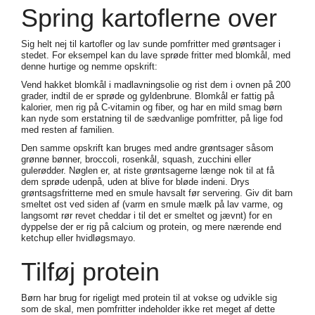
Spring kartoflerne over
Sig helt nej til kartofler og lav sunde pomfritter med grøntsager i
stedet. For eksempel kan du lave sprøde fritter med blomkål, med
denne hurtige og nemme opskrift:
Vend hakket blomkål i madlavningsolie og rist dem i ovnen på 200
grader, indtil de er sprøde og gyldenbrune. Blomkål er fattig på
kalorier, men rig på C-vitamin og fiber, og har en mild smag børn
kan nyde som erstatning til de sædvanlige pomfritter, på lige fod
med resten af familien.
Den samme opskrift kan bruges med andre grøntsager såsom
grønne bønner, broccoli, rosenkål, squash, zucchini eller
gulerødder. Nøglen er, at riste grøntsagerne længe nok til at få
dem sprøde udenpå, uden at blive for bløde indeni. Drys
grøntsagsfritterne med en smule havsalt før servering. Giv dit barn
smeltet ost ved siden af (varm en smule mælk på lav varme, og
langsomt rør revet cheddar i til det er smeltet og jævnt) for en
dyppelse der er rig på calcium og protein, og mere nærende end
ketchup eller hvidløgsmayo.
Tilføj protein
Børn har brug for rigeligt med protein til at vokse og udvikle sig
som de skal, men pomfritter indeholder ikke ret meget af dette