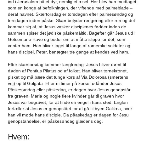
ind i Jerusalem på et dyr, nemlig et æsel. Her blev han modtaget
som en konge af befolkningen, der viftende med palmeblade –
deraf navnet. Skærtorsdag er torsdagen efter palmesøndag og
torsdagen inden påske. Skær betyder rengøring eller ren og det
kommer sig af, at Jesus vasker disciplenes fødder inden de
sammen spiser det jødiske påskemåltid. Bagefter går Jesus ud i
Getsemane Have og beder om at måtte slippe for det, som
venter ham. Han bliver taget til fange af romerske soldater og
hans discipel, Peter, benægter tre gange at kendes ved ham.
Efter skærtorsdag kommer langfredag. Jesus bliver dømt til
døden af Pontius Pilatus og af folket. Han bliver tornekronet,
pisket og må bære det tunge kors af Via Dolorosa (smertens
vej) op til Golgata. Efter ni timer på korset udånder Jesus.
Påskesøndag eller påskedag, er dagen hvor Jesus genopstår
fra graven. Maria og nogle flere kvinder går til graven hvor
Jesus var begravet, for at finde en engel i hans sted. Englen
fortæller at Jesus er genopstået for at gå til byen Galilæa, hvor
han vil møde hans disciple. Da påaskedag er dagen for Jesu
genopstandelse, er påskesøndag glædens dag.
Hvem: