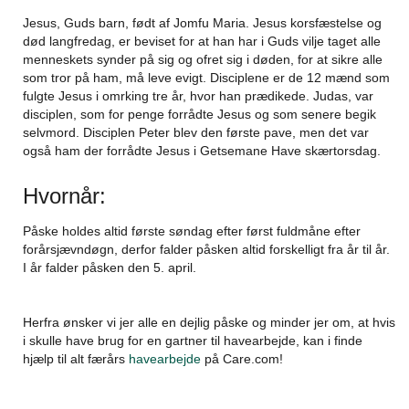
Jesus, Guds barn, født af Jomfu Maria. Jesus korsfæstelse og
død langfredag, er beviset for at han har i Guds vilje taget alle
menneskets synder på sig og ofret sig i døden, for at sikre alle
som tror på ham, må leve evigt. Disciplene er de 12 mænd som
fulgte Jesus i omrking tre år, hvor han prædikede. Judas, var
disciplen, som for penge forrådte Jesus og som senere begik
selvmord. Disciplen Peter blev den første pave, men det var
også ham der forrådte Jesus i Getsemane Have skærtorsdag.
Hvornår:
Påske holdes altid første søndag efter først fuldmåne efter
forårsjævndøgn, derfor falder påsken altid forskelligt fra år til år.
I år falder påsken den 5. april.
Herfra ønsker vi jer alle en dejlig påske og minder jer om, at hvis
i skulle have brug for en gartner til havearbejde, kan i finde
hjælp til alt færårs
havearbejde
på Care.com!