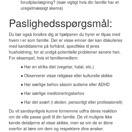
forudplanlægning? (især vigtigt hvis din familie har et
uregelmæssigt skema)
Paslighedsspørgsmål:
Du bør også forsikre dig at hjælperen du hyrer er tilpas med
hvem i er som familie. Der er visse emner der kan diskuteres
med kandidaterne på forhånd, specifikke til jeres
husholdning, for at undgå potentielle problemer senere hen.
For eksempel, hvis et familiemedlem:
● Har en striks diet (vegetar, halal, etc.)
● Observerer visse religiøse eller kulturelle skikke
● Har særlige behov såsom autisme eller ADHD
● Har særlige medicineringsbehov
● Har det svært (i skolen, personligt eller professionelt)
Du vil sandsynligvis kunne fornemme udfra deres reaktion
om de ville passe godt til din familie. De vil muligvis ikke
kende detaljerne af visse skikke, men se om de er åbne
overfor at lære om dem og respektere dine ønsker.