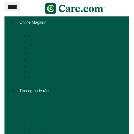
Online Magasin
Børn
Lektiehjælp
Dyr
Hus og have
Ældrepleje
Hjælper
Familier
Generelt
Tips og gode råd
Børnepasning
Dyrepasning
Hus og have
Lektiehjælp
Ældrepleje