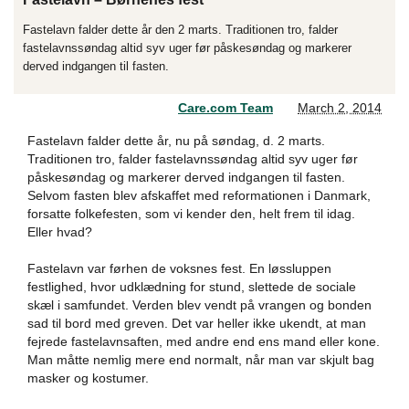
Fastelavn falder dette år den 2 marts. Traditionen tro, falder
fastelavnssøndag altid syv uger før påskesøndag og markerer
derved indgangen til fasten.
Care.com Team
March 2, 2014
Fastelavn falder dette år, nu på søndag, d. 2 marts.
Traditionen tro, falder fastelavnssøndag altid syv uger før
påskesøndag og markerer derved indgangen til fasten.
Selvom fasten blev afskaffet med reformationen i Danmark,
forsatte folkefesten, som vi kender den, helt frem til idag.
Eller hvad?
Fastelavn var førhen de voksnes fest. En løssluppen
festlighed, hvor udklædning for stund, slettede de sociale
skæl i samfundet. Verden blev vendt på vrangen og bonden
sad til bord med greven. Det var heller ikke ukendt, at man
fejrede fastelavnsaften, med andre end ens mand eller kone.
Man måtte nemlig mere end normalt, når man var skjult bag
masker og kostumer.