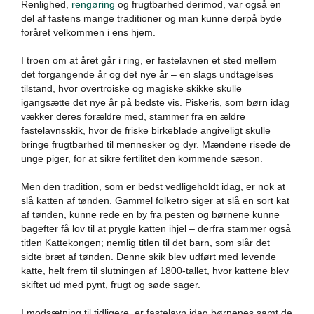
Renlighed,
rengøring
og frugtbarhed derimod, var også en
del af fastens mange traditioner og man kunne derpå byde
foråret velkommen i ens hjem.
I troen om at året går i ring, er fastelavnen et sted mellem
det forgangende år og det nye år – en slags undtagelses
tilstand, hvor overtroiske og magiske skikke skulle
igangsætte det nye år på bedste vis. Piskeris, som børn idag
vækker deres forældre med, stammer fra en ældre
fastelavnsskik, hvor de friske birkeblade angiveligt skulle
bringe frugtbarhed til mennesker og dyr. Mændene risede de
unge piger, for at sikre fertilitet den kommende sæson.
Men den tradition, som er bedst vedligeholdt idag, er nok at
slå katten af tønden. Gammel folketro siger at slå en sort kat
af tønden, kunne rede en by fra pesten og børnene kunne
bagefter få lov til at prygle katten ihjel – derfra stammer også
titlen Kattekongen; nemlig titlen til det barn, som slår det
sidte bræt af tønden. Denne skik blev udført med levende
katte, helt frem til slutningen af 1800-tallet, hvor kattene blev
skiftet ud med pynt, frugt og søde sager.
I modsætning til tidligere, er fastelavn idag børnenes samt de