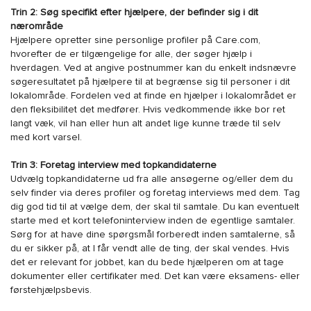
Trin 2: Søg specifikt efter hjælpere, der befinder sig i dit
nærområde
Hjælpere opretter sine personlige profiler på Care.com,
hvorefter de er tilgængelige for alle, der søger hjælp i
hverdagen. Ved at angive postnummer kan du enkelt indsnævre
søgeresultatet på hjælpere til at begrænse sig til personer i dit
lokalområde. Fordelen ved at finde en hjælper i lokalområdet er
den fleksibilitet det medfører. Hvis vedkommende ikke bor ret
langt væk, vil han eller hun alt andet lige kunne træde til selv
med kort varsel.
Trin 3: Foretag interview med topkandidaterne
Udvælg topkandidaterne ud fra alle ansøgerne og/eller dem du
selv finder via deres profiler og foretag interviews med dem. Tag
dig god tid til at vælge dem, der skal til samtale. Du kan eventuelt
starte med et kort telefoninterview inden de egentlige samtaler.
Sørg for at have dine spørgsmål forberedt inden samtalerne, så
du er sikker på, at I får vendt alle de ting, der skal vendes. Hvis
det er relevant for jobbet, kan du bede hjælperen om at tage
dokumenter eller certifikater med. Det kan være eksamens- eller
førstehjælpsbevis.