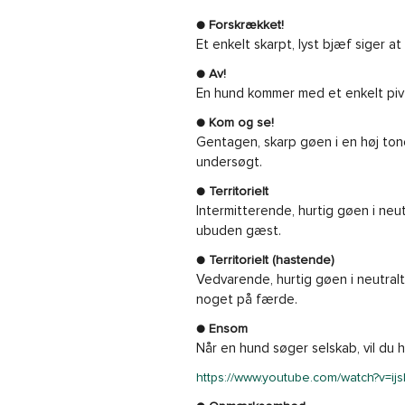
● Forskrækket!
Et enkelt skarpt, lyst bjæf siger a
● Av!
En hund kommer med et enkelt piv e
● Kom og se!
Gentagen, skarp gøen i en høj tone
undersøgt.
● Territorielt
Intermitterende, hurtig gøen i neu
ubuden gæst.
● Territorielt (hastende)
Vedvarende, hurtig gøen i neutralt
noget på færde.
● Ensom
Når en hund søger selskab, vil du 
https://www.youtube.com/watch?v=ij