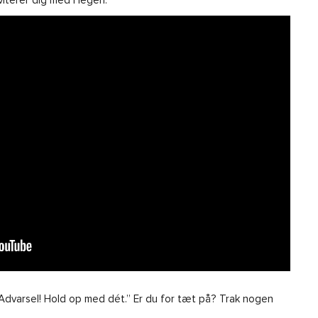
viterer dig med i legen.
 “Advarsel! Hold op med dét.” Er du for tæt på? Trak nogen