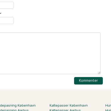
*
depasning København
Kattepasser København
Hun
depasning Aarhus
Kattepasser Aarhus
Hun