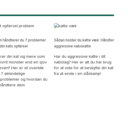
n håndterer du 7 problemer
Sådan holder du katte væk: Håndter
in kats opførsel
aggressive nabokatte
rer din kat sig mere som
Har du aggressive katte i dit
vornt monster end en sjov
nabolag? Her er alt du har brug
even? Her er et overblik
for at vide for at beskytte din kat
 7 almindelige
fra at ende i en slåskamp!
eproblemer og hvordan du
håndtere dem.