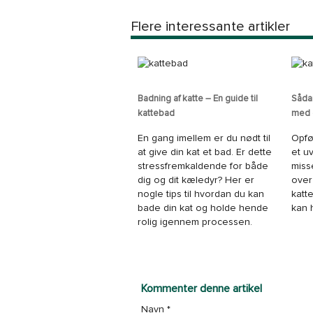
Flere interessante artikler
Badning af katte – En guide til
Såda
kattebad
med d
En gang imellem er du nødt til
Opfø
at give din kat et bad. Er dette
et u
stressfremkaldende for både
miss
dig og dit kæledyr? Her er
over
nogle tips til hvordan du kan
katt
bade din kat og holde hende
kan 
rolig igennem processen.
Kommenter denne artikel
Navn
*