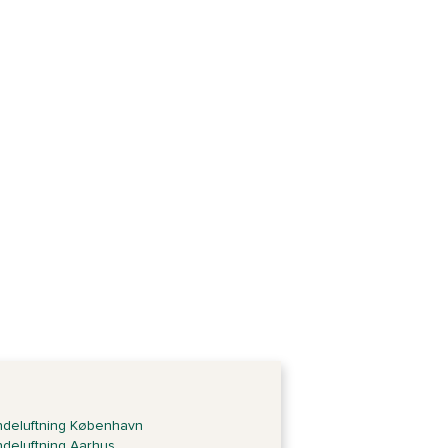
deluftning København
deluftning Aarhus