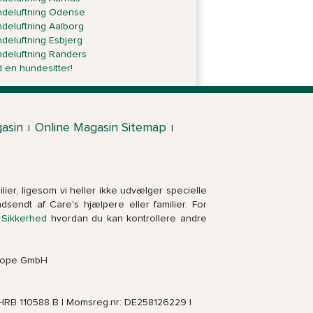
deluftning Odense
deluftning Aalborg
deluftning Esbjerg
deluftning Randers
d en hundesitter!
asin
Online Magasin Sitemap
|
|
lier, ligesom vi heller ikke udvælger specielle
indsendt af Care's hjælpere eller familier. For
r
Sikkerhed
hvordan du kan kontrollere andre
urope GmbH
 HRB 110588 B | Momsreg.nr: DE258126229 |