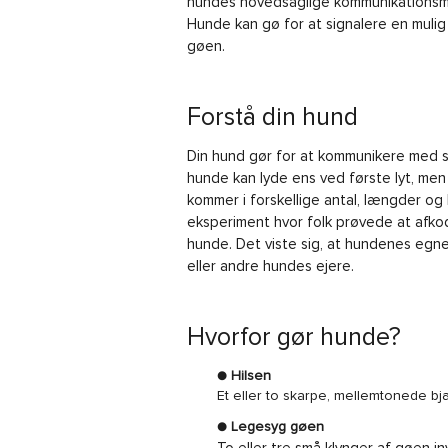
hundes hovedsaglige kommunikationsm
Hunde kan gø for at signalere en mulig 
gøen.
Forstå din hund
Din hund gør for at kommunikere med si
hunde kan lyde ens ved første lyt, me
kommer i forskellige antal, længder og
eksperiment hvor folk prøvede at afk
hunde. Det viste sig, at hundenes egne
eller andre hundes ejere.
Hvorfor gør hunde?
● Hilsen
Et eller to skarpe, mellemtonede bj
● Legesyg gøen