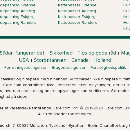
depasning Odense
Kattepasser Odense
Hun
depasning Aalborg
Kattepasser Aalborg
Hun
depasning Esbjerg
Kattepasser Esbjerg
Hun
depasning Randers
Kattepasser Randers
Hun
Fin
Sådan fungerer det
Sikkerhed
Tips og gode råd
Mag
|
|
|
USA
Storbritannien
Canada
Holland
|
|
|
Forretningsbetingelser
|
Brugerbetingelser
|
Fortrolighedspolitik
familier og hjælpere med hinanden. Vi formidler ikke hjælpere til fami
ere. Care.com kontrollerer ikke identiteten eller oplysninger, der er 
læs, hvordan identitet og andre oplysninger kan verificeres. Se unde
agt ud på siden.
er et varemærke tilhørende Care.com, Inc. © 2011-2020 Care.com E
Alle rettigheder forbeholdes.
erstr. 7, 80687 München, Tyskland | Byretten i Berlin Charlottenburg