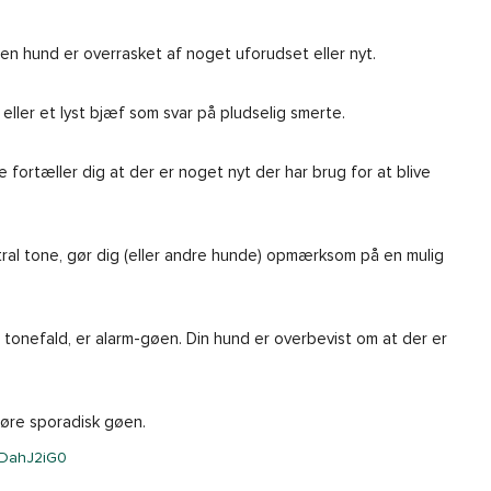
t en hund er overrasket af noget uforudset eller nyt.
ller et lyst bjæf som svar på pludselig smerte.
 fortæller dig at der er noget nyt der har brug for at blive
tral tone, gør dig (eller andre hunde) opmærksom på en mulig
 tonefald, er alarm-gøen. Din hund er overbevist om at der er
høre sporadisk gøen.
sDahJ2iG0