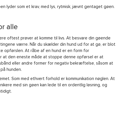
 lyder som et krav, med lys, rytmisk, jævnt gentaget gøen.
r alle
oftest prøver at komme til livs. At besvare din gøende
tingene værre. Når du skælder din hund ud for at gø, er blot
 opførslen. At råbe af en hund er en form for
 at den eneste måde at stoppe denne opførsel er at
sbånd eller andre former for negativ bekræftelse, såsom at
d på hunden.
emet. Som med ethvert forhold er kommunikation nøglen. At
kere med sin gøen kan lede til en ordentlig løsning, og
idigt.