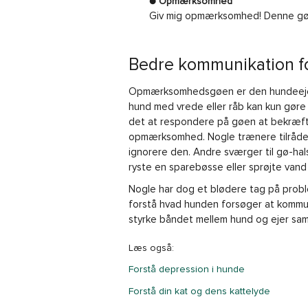
● Opmærksomhed
Giv mig opmærksomhed! Denne gøen
Bedre kommunikation fo
Opmærksomhedsgøen er den hundeejere 
hund med vrede eller råb kan kun gøre 
det at respondere på gøen at bekræfte
opmærksomhed. Nogle trænere tilråder
ignorere den. Andre sværger til gø-hal
ryste en sparebøsse eller sprøjte van
Nogle har dog et blødere tag på probl
forstå hvad hunden forsøger at kommuni
styrke båndet mellem hund og ejer samt
Læs også:
Forstå depression i hunde
Forstå din kat og dens kattelyde