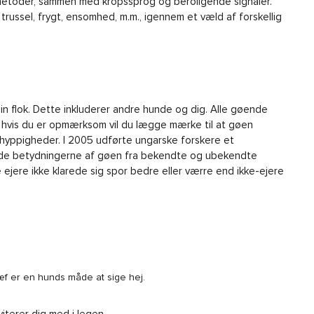
etoder, sammen med kropssprog og beroligende signaler.
trussel, frygt, ensomhed, m.m., igennem et væld af forskellig
n flok. Dette inkluderer andre hunde og dig. Alle gøende
n hvis du er opmærksom vil du lægge mærke til at gøen
 hyppigheder. I 2005 udførte ungarske forskere et
ode betydningerne af gøen fra bekendte og ubekendte
 ejere ikke klarede sig spor bedre eller værre end ikke-ejere
æf er en hunds måde at sige hej.