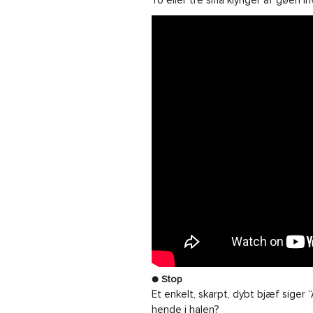
To eller tre små klynger af gøen in
● Stop
Et enkelt, skarpt, dybt bjæf siger
hende i halen?